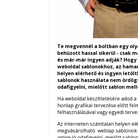
Te megvennél a boltban egy olya
behúzott hassal sikerül - csak 
és már-már ingyen adják? Hogy h
weboldal sablonokhoz, az hamar
helyen elérhető és ingyen letö
sablonok használata nem ördögtő
odafigyelni, mielőtt sablon mell
Ha weboldal készíttetésére adod a 
honlap grafikai tervezése előtt fe
felhasználásával vagy egyedi tervez
Az interneten számtalan helyen elé
megvásárolható weblap sablonok h
amire jó odafigyelni, mielőtt sablon