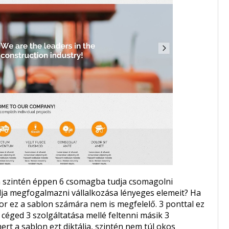
jon szintén éppen 6 csomagba tudja csomagolni
dja megfogalmazni vállalkozása lényeges elemeit? Ha
kor ez a sablon számára nem is megfelelő. 3 ponttal ez
 céged 3 szolgáltatása mellé feltenni másik 3
rt a sablon ezt diktálja, szintén nem túl okos