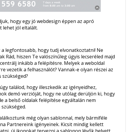
udjuk, hogy egy jó webdesign éppen az apró
lehet jól eltalált.
 a legfontosabb, hogy tudj elvonatkoztatni! Ne
k Rád, hiszen Te valószínűleg úgyis lecseréled majd
centrálj inkább a felépítésre. Melyek a weboldal
e vezetik a felhasználót? Vannak-e olyan részei az
cs szükséged?
 úgy találod, hogy illeszkedik az igényeidhez,
k demó verzióját, hogy ne utólag derüljön ki, hogy
de a belső oldalak felépítése egyáltalán nem
n szükséged.
álkoztunk még olyan sablonnal, mely bármiféle
na Partnereink igényeinek. Kicsit mindig kellett
atni, új ikonokat tervezni a sablonon lévők helyett.