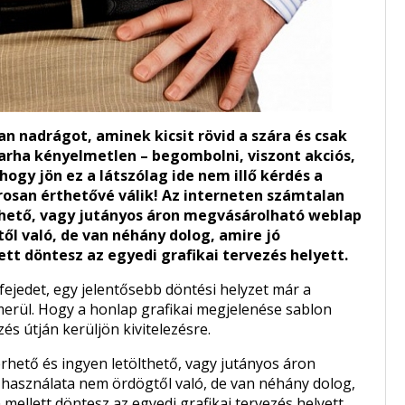
n nadrágot, aminek kicsit rövid a szára és csak
marha kényelmetlen – begombolni, viszont akciós,
ogy jön ez a látszólag ide nem illő kérdés a
osan érthetővé válik! Az interneten számtalan
lthető, vagy jutányos áron megvásárolható weblap
l való, de van néhány dolog, amire jó
ett döntesz az egyedi grafikai tervezés helyett.
fejedet, egy jelentősebb döntési helyzet már a
lmerül. Hogy a honlap grafikai megjelenése sablon
és útján kerüljön kivitelezésre.
rhető és ingyen letölthető, vagy jutányos áron
asználata nem ördögtől való, de van néhány dolog,
 mellett döntesz az egyedi grafikai tervezés helyett.