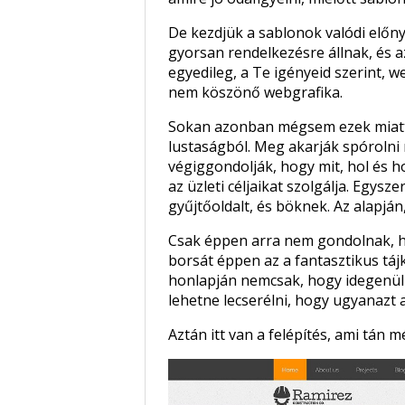
De kezdjük a sablonok valódi előny
gyorsan rendelkezésre állnak, és a
egyedileg, a Te igényeid szerint, 
nem köszönő webgrafika.
Sokan azonban mégsem ezek miatt
lustaságból. Meg akarják spórolni
végiggondolják, hogy mit, hol és 
az üzleti céljaikat szolgálja. Egy
gyűjtőoldalt, és böknek. Az alapján,
Csak éppen arra nem gondolnak, ho
borsát éppen az a fantasztikus táj
honlapján nemcsak, hogy idegenül h
lehetne lecserélni, hogy ugyanazt a 
Aztán itt van a felépítés, ami tán 