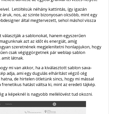
eivel. Letöltésük néhány kattintás, így igazán
z áruk, nos, az szinte bizonyosan olcsóbb, mint egy
webdesigner által megtervezett, sehol máshol vissza
 választják a sablonokat, hanem egyszerűen
 magunknak azt az időt és energiát, amíg
hogyan szeretnének megjelenítetni honlapjukon, hogy
szerűen csak végiggörgetnek pár weblap sablon
 amit látnak.
gy mi van akkor, ha a kiválasztott sablon sava-
kép adja, ami egy dugulás elhárítást végző cég
atna, de hirtelen ötletünk sincs, hogy mi mással
frenetikus hatást váltsa ki, mint az eredeti tájkép.
még a képeknél is nagyobb mellélövést tud okozni.