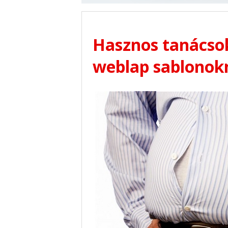
Hasznos tanácsok
weblap sablonok