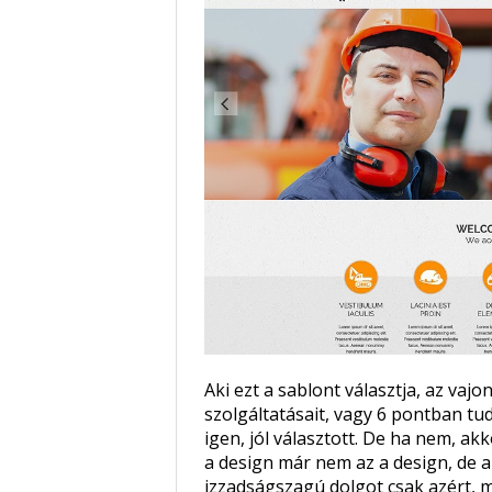
Aki ezt a sablont választja, az va
szolgáltatásait, vagy 6 pontban tu
igen, jól választott. De ha nem, ak
a design már nem az a design, de a
izzadságszagú dolgot csak azért, me