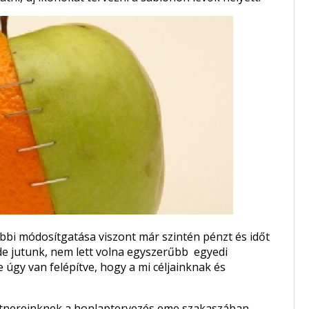
bbi módosítgatása viszont már szintén pénzt és időt
de jutunk, nem lett volna egyszerűbb egyedi
 úgy van felépítve, hogy a mi céljainknak és
rtnereinknek a honlaptervezés eme szakaszában,