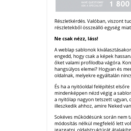
Részletkérdés. Valóban, viszont t
részletekből összeálló egység miatt 
Ne csak nézz, láss!
A weblap sablonok kiválasztásakor
engedd, hogy csak a képek hassana
őket valami profilodba vágóra. Kon
hangsúlyos elemei? Hogyan és merr
oldalnak, melyekre egyáltalán nin
És ha a nyitóoldal felépítést elsőre
mindenképpen nézd végig a sablono
a nyitólap nagyon tetszett ugyan, 
illeszkedik ahhoz, amire Neked va
Sokéves működésünk során nem tal
módosítás nélkül megfelelő lett vol
igazgatni, oldalstruktúrát átalakítg