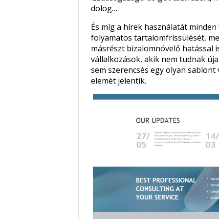
dolog…
És míg a hírek használatát minden 
folyamatos tartalomfrissülését, m
másrészt bizalomnövelő hatással is
vállalkozások, akik nem tudnak úja
sem szerencsés egy olyan sablont v
elemét jelentik.