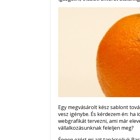
Egy megvásárolt kész sablont tová
vesz igénybe. És kérdezem én: ha i
webgrafikát tervezni, ami már eleve
vállalkozásunknak feleljen meg?
Éppen ezért mi azt tanácsoljuk Pa