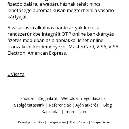
fizetőoldalára, a webáruháznak tehát nincs
lehetősége automatikusan megterhelni a vásárló
kártyáját.
A vásárlásra alkalmas bankkártyák közül a
rendszerünkbe integrált OTP online bankkártyás
fizetés modulban az alábbiakkal lehet online
tranzakciót kezdeményezni: MasterCard, VISA, VISA
Electron, American Express.
« Vissza
Főoldal
|
Cégünkről
|
Weboldal megoldásaink
|
Szolgáltatásaink
|
Referenciák
|
Ajánlatkérés
|
Blog
|
Kapcsolat
|
Impresszum
Keresőoptimalizálás
|
Honlapkészítés
|
Hírek
|
Domain
|
Budapest térkép