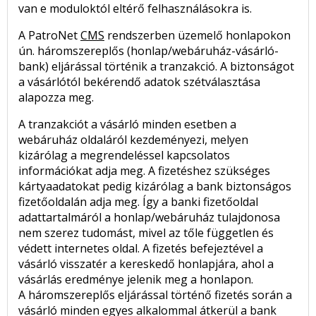
van e moduloktól eltérő felhasználásokra is.
A PatroNet
CMS
rendszerben üzemelő honlapokon
ún. háromszereplős (honlap/webáruház-vásárló-
bank) eljárással történik a tranzakció. A biztonságot
a vásárlótól bekérendő adatok szétválasztása
alapozza meg.
A tranzakciót a vásárló minden esetben a
webáruház oldaláról kezdeményezi, melyen
kizárólag a megrendeléssel kapcsolatos
információkat adja meg. A fizetéshez szükséges
kártyaadatokat pedig kizárólag a bank biztonságos
fizetőoldalán adja meg. Így a banki fizetőoldal
adattartalmáról a honlap/webáruház tulajdonosa
nem szerez tudomást, mivel az tőle független és
védett internetes oldal. A fizetés befejeztével a
vásárló visszatér a kereskedő honlapjára, ahol a
vásárlás eredménye jelenik meg a honlapon.
A háromszereplős eljárással történő fizetés során a
vásárló minden egyes alkalommal átkerül a bank