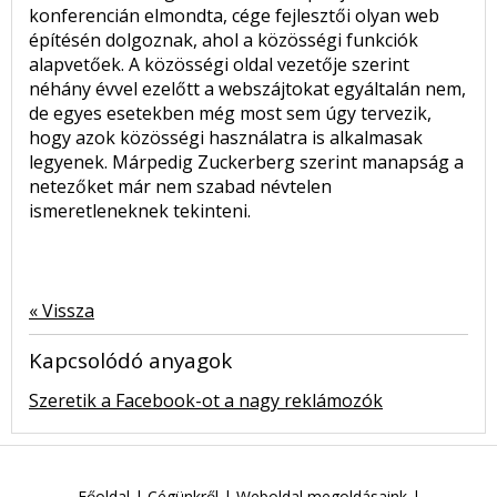
konferencián elmondta, cége fejlesztői olyan web
építésén dolgoznak, ahol a közösségi funkciók
alapvetőek. A közösségi oldal vezetője szerint
néhány évvel ezelőtt a webszájtokat egyáltalán nem,
de egyes esetekben még most sem úgy tervezik,
hogy azok közösségi használatra is alkalmasak
legyenek. Márpedig Zuckerberg szerint manapság a
netezőket már nem szabad névtelen
ismeretleneknek tekinteni.
« Vissza
Kapcsolódó anyagok
Szeretik a Facebook-ot a nagy reklámozók
Főoldal
|
Cégünkről
|
Weboldal megoldásaink
|