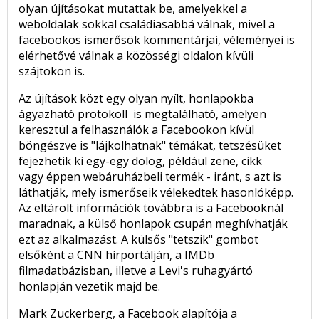
olyan újításokat mutattak be, amelyekkel a
weboldalak sokkal családiasabbá válnak, mivel a
facebookos ismerősök kommentárjai, véleményei is
elérhetővé válnak a közösségi oldalon kívüli
szájtokon is.
Az újítások közt egy olyan nyílt, honlapokba
ágyazható protokoll is megtalálható, amelyen
keresztül a felhasználók a Facebookon kívül
böngészve is "lájkolhatnak" témákat, tetszésüket
fejezhetik ki egy-egy dolog, például zene, cikk
vagy éppen webáruházbeli termék - iránt, s azt is
láthatják, mely ismerőseik vélekedtek hasonlóképp.
Az eltárolt információk továbbra is a Facebooknál
maradnak, a külső honlapok csupán meghívhatják
ezt az alkalmazást. A külsős "tetszik" gombot
elsőként a CNN hírportálján, a IMDb
filmadatbázisban, illetve a Levi's ruhagyártó
honlapján vezetik majd be.
Mark Zuckerberg, a Facebook alapítója a