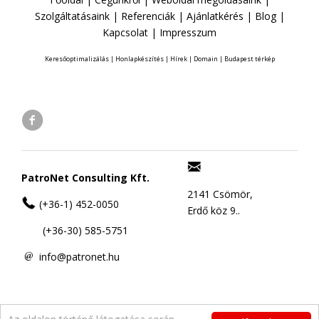
Szolgáltatásaink
|
Referenciák
|
Ajánlatkérés
|
Blog
|
Kapcsolat
|
Impresszum
Keresőoptimalizálás
|
Honlapkészítés
|
Hírek
|
Domain
|
Budapest térkép
PatroNet Consulting Kft.
2141 Csömör,
(+36-1) 452-0050
Erdő köz 9..
(+36-30) 585-5751
info@patronet.hu