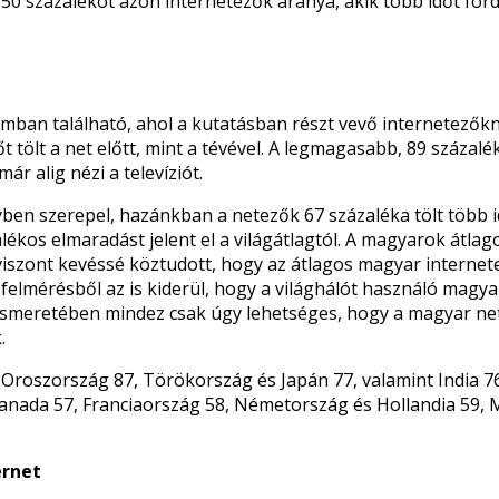
0 százalékot azon internetezők aránya, akik több időt fordí
mban található, ahol a kutatásban részt vevő internetezők
őt tölt a net előtt, mint a tévével. A legmagasabb, 89 százal
már alig nézi a televíziót.
 szerepel, hazánkban a netezők 67 százaléka tölt több id
alékos elmaradást jelent el a világátlagtól. A magyarok átlag
iszont kevéssé köztudott, hogy az átlagos magyar internete
bb felmérésből az is kiderül, hogy a világhálót használó mag
 ismeretében mindez csak úgy lehetséges, hogy a magyar n
.
Oroszország 87, Törökország és Japán 77, valamint India 76 s
Kanada 57, Franciaország 58, Németország és Hollandia 59, M
ernet