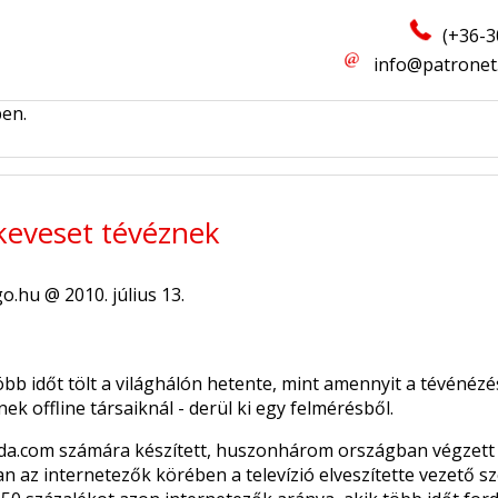
(+36-3
info@patronet
ben.
keveset tévéznek
go.hu @ 2010. július 13.
bb időt tölt a világhálón hetente, mint amennyit a tévénézé
k offline társaiknál - derül ki egy felmérésből.
da.com számára készített, huszonhárom országban végzett k
 az internetezők körében a televízió elveszítette vezető s