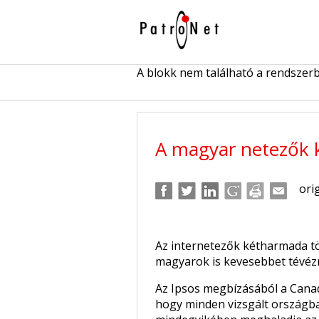
A blokk nem található a rendszer
A magyar netezők 
ori
Az internetezők kétharmada tö
magyarok is kevesebbet tévézne
Az Ipsos megbízásából a Cana
hogy minden vizsgált országban