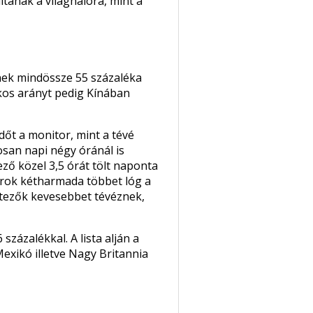
tanak a világhálóra, mint a
nek mindössze 55 százaléka
ékos arányt pedig Kínában
őt a monitor, mint a tévé
osan napi négy óránál is
ző közel 3,5 órát tölt naponta
yarok kétharmada többet lóg a
etezők kevesebbet tévéznek,
zázalékkal. A lista alján a
exikó illetve Nagy Britannia