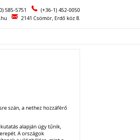
0) 585-5751
(+36-1) 452-0050
.hu
2141 Csömör, Erdő köz 8.
sre szán, a nethez hozzáférő
utatás alapján úgy tűnik,
zerepét. A országok