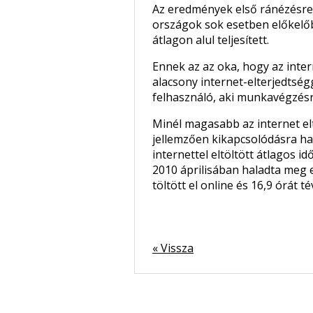
Az eredmények első ránézésre 
országok sok esetben előkelőb
átlagon alul teljesített.
Ennek az az oka, hogy az inter
alacsony internet-elterjedtsé
felhasználó, aki munkavégzésre 
Minél magasabb az internet el
jellemzően kikapcsolódásra ha
internettel eltöltött átlagos 
2010 áprilisában haladta meg el
töltött el online és 16,9 órát t
« Vissza