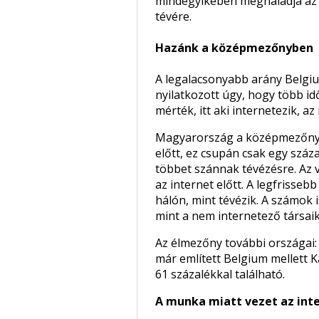
mindegyikében meghaladja az 5
tévére.
Hazánk a középmezőnyben
A legalacsonyabb arány Belgiu
nyilatkozott úgy, hogy több id
mérték, itt aki internetezik, az 
Magyarország a középmezőnyben
előtt, ez csupán csak egy száz
többet szánnak tévézésre. Az v
az internet előtt. A legfrisse
hálón, mint tévézik. A számok
mint a nem internetező társaik
Az élmezőny további országai: 
már említett Belgium mellett 
61 százalékkal található.
A munka miatt vezet az int