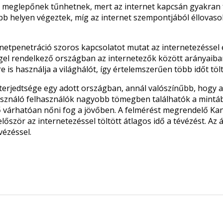
meglepőnek tűnhetnek, mert az internet kapcsán gyakran f
b helyen végeztek, míg az internet szempontjából éllovaso
netpenetráció szoros kapcsolatot mutat az internetezéssel el
ggel rendelkező országban az internetezők között arányaiban
is használja a világhálót, így értelemszerűen több időt tölt
terjedtsége egy adott országban, annál valószínűbb, hogy a 
sználó felhasználók nagyobb tömegben találhatók a mintába
idő várhatóan nőni fog a jövőben. A felmérést megrendelő K
őször az internetezéssel töltött átlagos idő a tévézést. Az á
évézéssel.