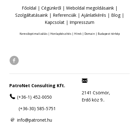
Főoldal
|
Cégünkről
|
Weboldal megoldásaink
|
Szolgáltatásaink
|
Referenciák
|
Ajánlatkérés
|
Blog
|
Kapcsolat
|
Impresszum
Keresőoptimalizálás
|
Honlapkészítés
|
Hírek
|
Domain
|
Budapest térkép
PatroNet Consulting Kft.
2141 Csömör,
(+36-1) 452-0050
Erdő köz 9..
(+36-30) 585-5751
info@patronet.hu