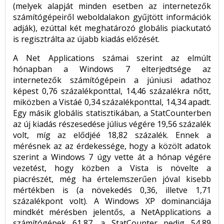
(melyek alapját minden esetben az internetezők
számítógépeiről weboldalakon gyűjtött információk
adják), ezúttal két meghatározó globális piackutató
is regisztrálta az újabb kiadás előzését.
A Net Applications számai szerint az elmúlt
hónapban a Windows 7 elterjedtsége az
internetezők számítógépein a júniusi adathoz
képest 0,76 százalékponttal, 14,46 százalékra nőtt,
miközben a Vistáé 0,34 százalékponttal, 14,34 apadt.
Egy másik globális statisztikában, a StatCounterben
az új kiadás részesedése július végére 19,56 százalék
volt, míg az elődjéé 18,82 százalék. Ennek a
mérésnek az az érdekessége, hogy a közölt adatok
szerint a Windows 7 úgy vette át a hónap végére
vezetést, hogy közben a Vista is növelte a
piacrészét, még ha értelemszerűen jóval kisebb
mértékben is (a növekedés 0,36, illetve 1,71
százalékpont volt). A Windows XP dominanciája
mindkét mérésben jelentős, a NetApplications a
számítógépek 61,87, a StatCounter pedig 54,89