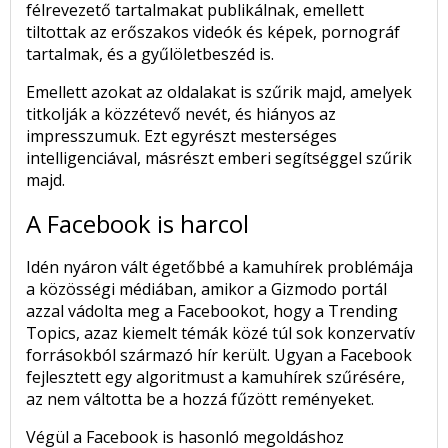
félrevezető tartalmakat publikálnak, emellett
tiltottak az erőszakos videók és képek, pornográf
tartalmak, és a gyűlöletbeszéd is.
Emellett azokat az oldalakat is szűrik majd,
amelyek
titkolják a közzétevő nevét, és hiányos az
impresszumuk.
Ezt egyrészt mesterséges
intelligenciával, másrészt emberi segítséggel szűrik
majd.
A Facebook is harcol
Idén nyáron vált égetőbbé a kamuhírek problémája
a közösségi médiában, amikor a Gizmodo portál
azzal vádolta meg a Facebookot, hogy a Trending
Topics, azaz kiemelt témák közé túl sok konzervatív
forrásokból származó hír került. Ugyan a Facebook
fejlesztett egy algoritmust a kamuhírek szűrésére,
az nem váltotta be a hozzá fűzött reményeket.
Végül a Facebook is hasonló megoldáshoz