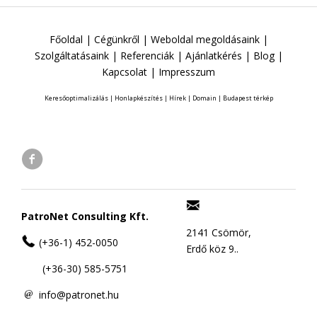
Főoldal
|
Cégünkről
|
Weboldal megoldásaink
|
Szolgáltatásaink
|
Referenciák
|
Ajánlatkérés
|
Blog
|
Kapcsolat
|
Impresszum
Keresőoptimalizálás
|
Honlapkészítés
|
Hírek
|
Domain
|
Budapest térkép
PatroNet Consulting Kft.
2141 Csömör,
(+36-1) 452-0050
Erdő köz 9..
(+36-30) 585-5751
info@patronet.hu