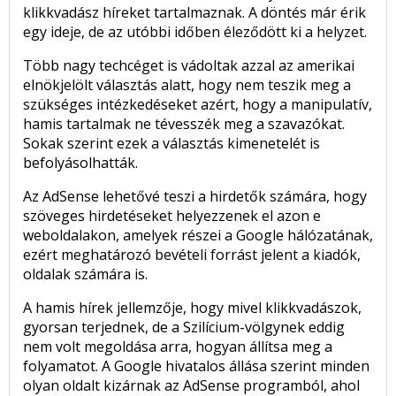
klikkvadász híreket tartalmaznak. A döntés már érik
egy ideje, de az utóbbi időben éleződött ki a helyzet.
Több nagy techcéget is vádoltak azzal az amerikai
elnökjelölt választás alatt, hogy nem teszik meg a
szükséges intézkedéseket azért, hogy a manipulatív,
hamis tartalmak ne tévesszék meg a szavazókat.
Sokak szerint ezek a választás kimenetelét is
befolyásolhatták.
Az AdSense lehetővé teszi a hirdetők számára, hogy
szöveges hirdetéseket helyezzenek el azon e
weboldalakon, amelyek részei a Google hálózatának,
ezért meghatározó bevételi forrást jelent a kiadók,
oldalak számára is.
A hamis hírek jellemzője, hogy mivel klikkvadászok,
gyorsan terjednek, de a Szilícium-völgynek eddig
nem volt megoldása arra, hogyan állítsa meg a
folyamatot. A Google hivatalos állása szerint minden
olyan oldalt kizárnak az AdSense programból, ahol