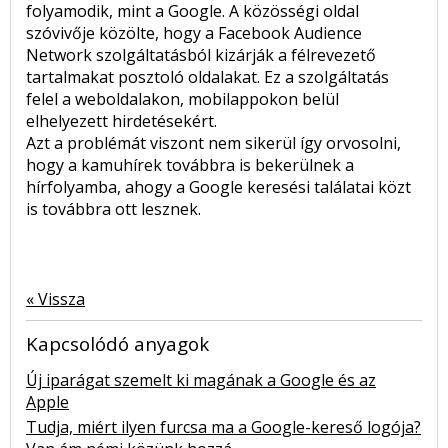
folyamodik, mint a Google. A közösségi oldal
szóvivője közölte, hogy a Facebook Audience
Network szolgáltatásból kizárják a félrevezető
tartalmakat posztoló oldalakat. Ez a szolgáltatás
felel a weboldalakon, mobilappokon belül
elhelyezett hirdetésekért.
Azt a problémát viszont nem sikerül így orvosolni,
hogy a kamuhírek továbbra is bekerülnek a
hírfolyamba, ahogy a Google keresési találatai közt
is továbbra ott lesznek.
« Vissza
Kapcsolódó anyagok
Új iparágat szemelt ki magának a Google és az
Apple
Tudja, miért ilyen furcsa ma a Google-kereső logója?