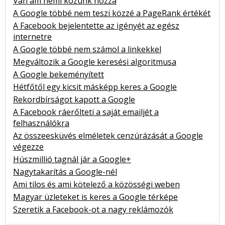
Van ám némi közünk hozzá
A Google többé nem teszi közzé a PageRank értékét
A Facebook bejelentette az igényét az egész
internetre
A Google többé nem számol a linkekkel
Megváltozik a Google keresési algoritmusa
A Google bekeményített
Hétfőtől egy kicsit másképp keres a Google
Rekordbírságot kapott a Google
A Facebook ráerőlteti a saját emailjét a
felhasználókra
Az összeesküvés elméletek cenzúrázását a Google
végezze
Húszmillió tagnál jár a Google+
Nagytakarítás a Google-nél
Ami tilos és ami kötelező a közösségi weben
Magyar üzleteket is keres a Google térképe
Szeretik a Facebook-ot a nagy reklámozók