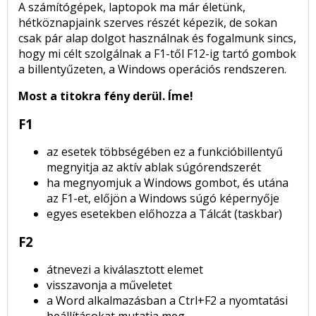
A számítógépek, laptopok ma már életünk,
hétköznapjaink szerves részét képezik, de sokan
csak pár alap dolgot használnak és fogalmunk sincs,
hogy mi célt szolgálnak a F1-től F12-ig tartó gombok
a billentyűzeten, a Windows operációs rendszeren.
Most a titokra fény derül. Íme!
F1
az esetek többségében ez a funkcióbillentyű
megnyitja az aktív ablak súgórendszerét
ha megnyomjuk a Windows gombot, és utána
az F1-et, előjön a Windows súgó képernyője
egyes esetekben előhozza a Tálcát (taskbar)
F2
átnevezi a kiválasztott elemet
visszavonja a műveletet
a Word alkalmazásban a Ctrl+F2 a nyomtatási