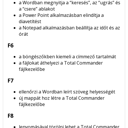
a Wordban megnyitja a “keresés”, az “ugrás” és
a “csere” ablakot
a Power Point alkalmazásban elindítja a
diavetítést
a Notepad alkalmazásban beállítja az időt és az
órát
F6
a böngészőkben kiemeli a címmező tartalmát
a fájlokat áthelyezi a Total Commander
fájlkezelőbe
F7
ellenőrzi a Wordban leírt szöveg helyességét
új mappát hoz létre a Total Commander
fájlkezelőbe
F8
lenyomásával törölni lehet a Total Commander