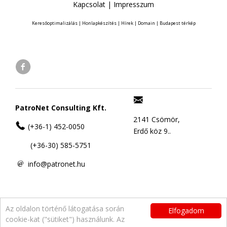
Kapcsolat
|
Impresszum
Keresőoptimalizálás
|
Honlapkészítés
|
Hírek
|
Domain
|
Budapest térkép
PatroNet Consulting Kft.
2141 Csömör,
(+36-1) 452-0050
Erdő köz 9..
(+36-30) 585-5751
info@patronet.hu
Az oldalon történő látogatása során
Elfogadom
cookie-kat ("sütiket") használunk. Az