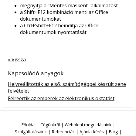
megnyitja a “Mentés másként” alkalmazást
a Shift+F12 kombináció menti az Office
dokumentumokat
a Ctrl+Shift+F12 beindítja az Office
dokumentumok nyomtatását
« Vissza
Kapcsolódó anyagok
Helyreállították az első, számítógéppel készült zene
felvételét
Félreértik az emberek az elektronikus oktatást
Főoldal
|
Cégünkről
|
Weboldal megoldásaink
|
Szolgáltatásaink
|
Referenciák
|
Ajánlatkérés
|
Blog
|