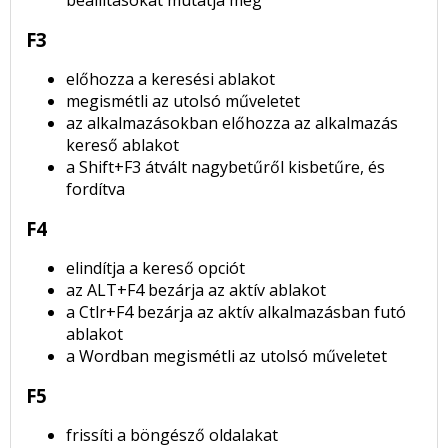
beállításokat mutatja meg
F3
előhozza a keresési ablakot
megismétli az utolsó műveletet
az alkalmazásokban előhozza az alkalmazás
kereső ablakot
a Shift+F3 átvált nagybetűről kisbetűre, és
fordítva
F4
elindítja a kereső opciót
az ALT+F4 bezárja az aktív ablakot
a Ctlr+F4 bezárja az aktív alkalmazásban futó
ablakot
a Wordban megismétli az utolsó műveletet
F5
frissíti a böngésző oldalakat