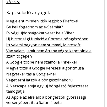
« Vissza
Kapcsolódó anyagok
Megjelent minden idők legjobb Firefoxa!
Be kell fogadnom az e-Számlát?
Év végi újdonságokat vezet be a Viber
Új biztonsági funkció a Chrome böngészőben
Itt valami nagyon nem stimmel, Microsoft
Van valami, amit nem ártana végre kapcsolnia a
számítógépén
A Google többé nem számol a linkekkel
Megváltozik a Google keresési algoritmusa
Nagytakarítás a Google-nél
Véget érni látszik a böngészőháború
A Netscape atyja egy új böngésző fejlesztését
támogatja
Az Apple az élre állt a böngészők gyorsasági
versenyében: itt a Safari 4 béta