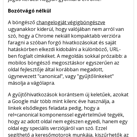
Bozótvágó nélkül
A böngésző
changelogját végigböngészve
ugyanakkor kiderül, hogy valójában nem arról van
szó, hogy a Chrome nekiáll kompaktabb verzióra
faragni a szóban forgó hivatkozásokat és saját
hatáskörben elkezdi kidobálni a különböző, URL-
ben foglalt címkéket. A megoldás sokkal prózaibb: a
mobilos böngésző megosztáskor egyszerűen az
oldal fejlesztője által korábban megadott,
úgynevezett "canonical", vagy "gyűjtőlinkeket"
másolja a vágólapra.
A gyűjtőhivatkozások korántsem új keletűek, azokat
a Google már több mint kilenc éve használja, a
linkek elsődleges feladata pedig, hogy a
rel=canonical komponenssel egyértelművé tegyék,
hogy az adott oldal nem egészen egyedi, hanem egy
oldal egy speciális verziójáról van szó. Ezzel
segíthető a keresőmotorok munkája, kiszűrhetők az