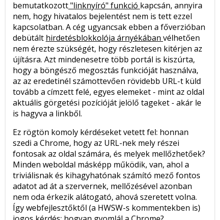
bemutatkozott
"linknyíró" funkció
kapcsán, annyira
nem, hogy hivatalos bejelentést nem is tett ezzel
kapcsolatban. A cég ugyancsak ebben a főverzióban
debütált
hirdetésblokkolója árnyékában
vélhetően
nem érezte szükségét, hogy részletesen kitérjen az
újításra. Azt mindenesetre több portál is kiszúrta,
hogy a böngésző megosztás funkcióját használva,
az az eredetinél számottevően rövidebb URL-t küld
tovább a címzett felé, egyes elemeket - mint az oldal
aktuális görgetési pozícióját jelölő tageket - akár le
is hagyva a linkből.
Ez rögtön komoly kérdéseket vetett fel: honnan
szedi a Chrome, hogy az URL-nek mely részei
fontosak az oldal számára, és melyek mellőzhetőek?
Minden weboldal másképp működik, van, ahol a
triviálisnak és kihagyhatónak számító mező fontos
adatot ad át a szervernek, mellőzésével azonban
nem oda érkezik alátogató, ahová szeretett volna.
Így webfejlesztőktől (a HWSW-s kommentekben is)
jogos kérdés: hogyan gyomlál a Chrome?