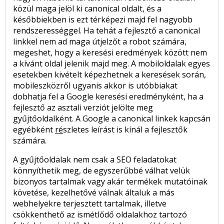
közül maga jelöl ki canonical oldalt, és a
későbbiekben is ezt térképezi majd fel nagyobb
rendszerességgel. Ha tehát a fejlesztő a canonical
linkkel nem ad maga útjelzőt a robot számára,
megeshet, hogy a keresési eredmények között nem
a kívánt oldal jelenik majd meg. A mobiloldalak egyes
esetekben kivételt képezhetnek a keresések során,
mobileszközről ugyanis akkor is utóbbiakat
dobhatja fel a Google keresési eredményként, ha a
fejlesztő az asztali verziót jelölte meg
gyűjtőoldalként. A Google a canonical linkek kapcsán
egyébként
ré
szletes leírást is kínál a fejlesztők
számára.
A gyűjtőoldalak nem csak a SEO feladatokat
könnyíthetik meg, de egyszerűbbé válhat velük
bizonyos tartalmak vagy akár termékek mutatóinak
követése, kezelhetővé válnak általuk a más
webhelyekre terjesztett tartalmak, illetve
csökkenthető az ismétlődő oldalakhoz tartozó