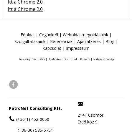
Itt a Chrome 2.0
Itt a Chrome 2.0
Főoldal
|
Cégünkről
|
Weboldal megoldásaink
|
Szolgáltatásaink
|
Referenciák
|
Ajánlatkérés
|
Blog
|
Kapcsolat
|
Impresszum
Keresőoptimalizálás
|
Honlapkészítés
|
Hírek
|
Domain
|
Budapest térkép
PatroNet Consulting Kft.
2141 Csömör,
(+36-1) 452-0050
Erdő köz 9..
(+36-30) 585-5751