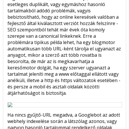
esetleges duplikált, vagy egymáshoz hasonló
tartalmakból adódó problémák, vagyis
bebiztosítható, hogy az online keresések valóban a
fejlesztő által kiválasztott verziót hozzák felszínre -
SEO szempontból tehát már évek óta komoly
szerepe van a canonical linkeknek. Erre a
problémára tipikus példa lehet, ha egy blogmotor
automatikusan több URL-ként tárolja el ugyanazt az
anyagot, mikor a szerző azt több rovatba is
besorolta, de már az is megkavarhatja a
keresőmotor dolgát, ha egy szerver ugyanazt a
tartalmat jeleníti meg a www előtaggal ellátott vagy
anélküli, illetve a http és https változatok esetében -
és persze a mobil és asztali oldalak közötti
átjárhatóságot is biztosítja.
Ha nincs gyűjtő-URL megadva, a Googlebot az adott
webhely indexelése során a látszólag azonos, vagy
nagyon hasonló tartalommal rendelkező oldalak