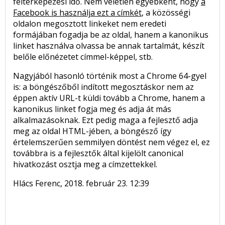
feltérképezési idő. Nem véletlen egyébként, hogy
a
Facebook is használja ezt a címkét
, a közösségi
oldalon megosztott linkeket nem eredeti
formájában fogadja be az oldal, hanem a kanonikus
linket használva olvassa be annak tartalmát, készít
belőle előnézetet címmel-képpel, stb.
Nagyjából hasonló történik most a Chrome 64-gyel
is: a böngészőből indított megosztáskor nem az
éppen aktív URL-t küldi tovább a Chrome, hanem a
kanonikus linket fogja meg és adja át más
alkalmazásoknak. Ezt pedig maga a fejlesztő adja
meg az oldal HTML-jében, a böngésző így
értelemszerűen semmilyen döntést nem végez el, ez
továbbra is a fejlesztők által kijelölt canonical
hivatkozást osztja meg a címzettekkel.
Hlács Ferenc, 2018. február 23. 12:39