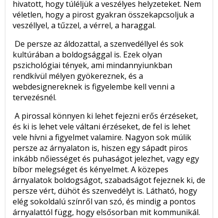
hivatott, hogy túléljük a veszélyes helyzeteket. Nem
véletlen, hogy a pirost gyakran összekapcsoljuk a
veszéllyel, a tűzzel, a vérrel, a haraggal.
De persze az áldozattal, a szenvedéllyel és sok
kultúrában a boldogsággal is. Ezek olyan
pszichológiai tények, ami mindannyiunkban
rendkívül mélyen gyökereznek, és a
webdesignereknek is figyelembe kell venni a
tervezésnél.
A pirossal könnyen ki lehet fejezni erős érzéseket,
és ki is lehet vele váltani érzéseket, de fel is lehet
vele hívni a figyelmet valamire. Nagyon sok múlik
persze az árnyalaton is, hiszen egy sápadt piros
inkább nőiességet és puhaságot jelezhet, vagy egy
bíbor melegséget és kényelmet. A közepes
árnyalatok boldogságot, szabadságot fejeznek ki, de
persze vért, dühöt és szenvedélyt is. Látható, hogy
elég sokoldalú színről van szó, és mindig a pontos
árnyalattól függ, hogy elsősorban mit kommunikál.