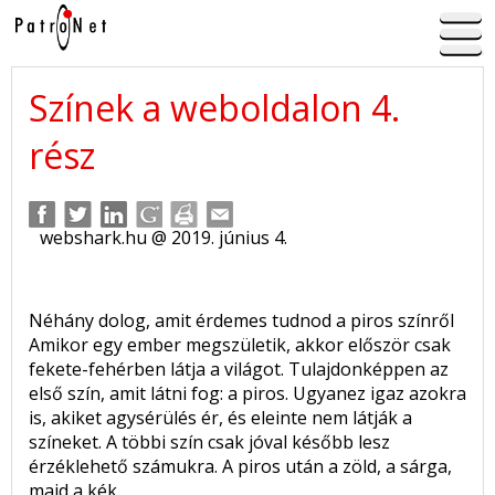
Színek a weboldalon 4.
rész
webshark.hu @ 2019. június 4.
Néhány dolog, amit érdemes tudnod a piros színről
Amikor egy ember megszületik, akkor először csak
fekete-fehérben látja a világot. Tulajdonképpen az
első szín, amit látni fog: a piros. Ugyanez igaz azokra
is, akiket agysérülés ér, és eleinte nem látják a
színeket. A többi szín csak jóval később lesz
érzéklehető számukra. A piros után a zöld, a sárga,
majd a kék.