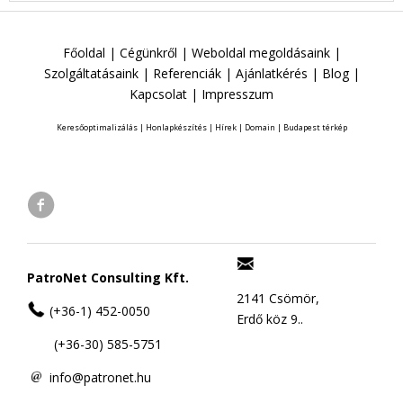
Főoldal
|
Cégünkről
|
Weboldal megoldásaink
|
Szolgáltatásaink
|
Referenciák
|
Ajánlatkérés
|
Blog
|
Kapcsolat
|
Impresszum
Keresőoptimalizálás
|
Honlapkészítés
|
Hírek
|
Domain
|
Budapest térkép
PatroNet Consulting Kft.
2141 Csömör,
(+36-1) 452-0050
Erdő köz 9..
(+36-30) 585-5751
info@patronet.hu