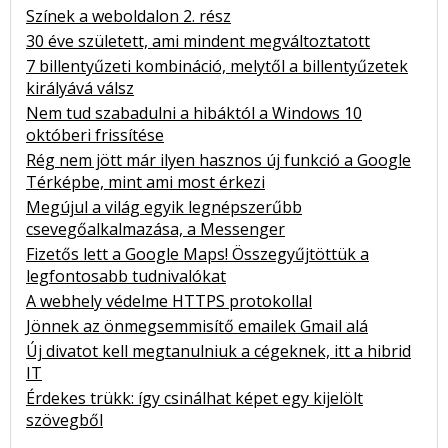
Színek a weboldalon 2. rész
30 éve született, ami mindent megváltoztatott
7 billentyűzeti kombináció, melytől a billentyűzetek
királyává válsz
Nem tud szabadulni a hibáktól a Windows 10
októberi frissítése
Rég nem jött már ilyen hasznos új funkció a Google
Térképbe, mint ami most érkezi
Megújul a világ egyik legnépszerűbb
csevegőalkalmazása, a Messenger
Fizetős lett a Google Maps! Összegyűjtöttük a
legfontosabb tudnivalókat
A webhely védelme HTTPS protokollal
Jönnek az önmegsemmisítő emailek Gmail alá
Új divatot kell megtanulniuk a cégeknek, itt a hibrid
IT
Érdekes trükk: így csinálhat képet egy kijelölt
szövegből