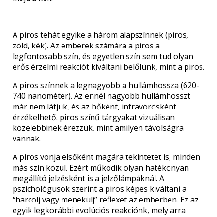
A piros tehát egyike a három alapszínnek (piros,
zöld, kék). Az emberek számára a piros a
legfontosabb szín, és egyetlen szín sem tud olyan
erős érzelmi reakciót kiváltani belőlünk, mint a piros.
A piros színnek a legnagyobb a hullámhossza (620-
740 nanométer). Az ennél nagyobb hullámhosszt
már nem látjuk, és az hőként, infravörösként
érzékelhető. piros színű tárgyakat vizuálisan
közelebbinek érezzük, mint amilyen távolságra
vannak.
A piros vonja elsőként magára tekintetet is, minden
más szín közül. Ezért működik olyan hatékonyan
megállító jelzésként is a jelzőlámpáknál. A
pszichológusok szerint a piros képes kiváltani a
“harcolj vagy menekülj” reflexet az emberben. Ez az
egyik legkorábbi evolúciós reakciónk, mely arra