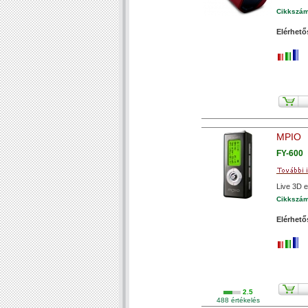
Cikkszá
Elérhető
MPIO
FY-600
Live 3D e
Cikkszá
Elérhető
2.5
488 értékelés