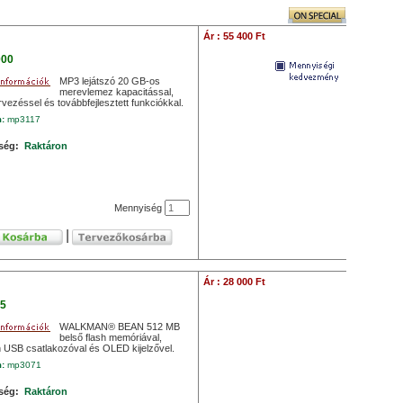
Ár : 55 400 Ft
00
MP3 lejátszó 20 GB-os
merevlemez kapacitással,
rvezéssel és továbbfejlesztett funkciókkal.
m:
mp3117
ség:
Raktáron
Mennyiség
|
Ár : 28 000 Ft
5
WALKMAN® BEAN 512 MB
belső flash memóriával,
 USB csatlakozóval és OLED kijelzővel.
m:
mp3071
ség:
Raktáron