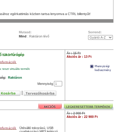
ásához egérkattintás közben tartsa lenyomva a CTRL billentyűt!
Mutasd:
Sorrend:
Mind
:
Raktáron lévő
Ár : 15 Ft
rő tükörfúrógép
Akciós ár : 13 Ft
m:
teszt virtuális termék
ség:
Raktáron
Mennyiség
|
Ár : 2 000 Ft
Akciós ár : 22 900 Ft
Ütésálló tokozású, USB
csatlakozású MP3 lejátszó