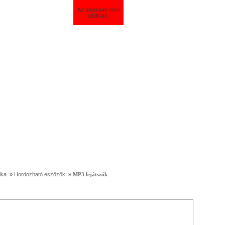
Az objektum nem
található:
ika
»
Hordozható eszözök
»
MP3 lejátszók