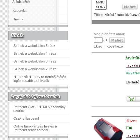
Ajánlatkérés
Kapcsolat
Több szűrési feltétel kiválaszt
Híreink
Megjelenített oldal:
/ 1
Színek a weboldalon 5.rész
Előző
|
Következő
Színek a weboldalon 4. rész
árvíztű
Színek a weboldalon 3. rész
Színek a weboldalon 2. rész
Cikkszá
HTTP-ről HTTPS-re történő átállás
legfontosabb tudnivalók
Elérhető
PatroNet CMS - HTML5 szabvány
szerint
Csak stílusosan!
iRiver
Online bankkártyás fizetés a
T30
PatroNet rendszerben!