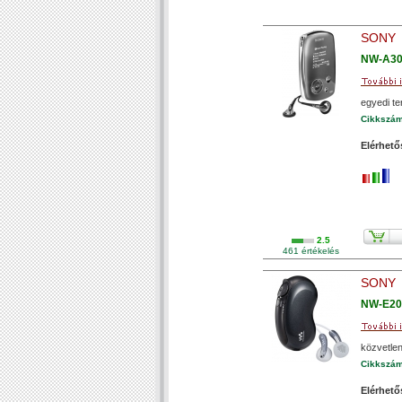
SONY
NW-A30
egyedi te
Cikkszá
Elérhető
2.5
461 értékelés
SONY
NW-E20
közvetlen
Cikkszá
Elérhető