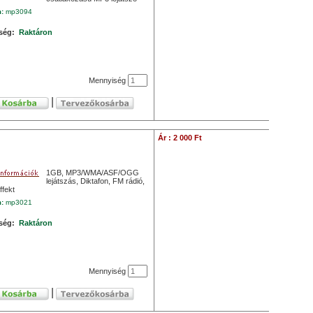
m:
mp3094
ség:
Raktáron
Mennyiség
|
Ár : 2 000 Ft
1GB, MP3/WMA/ASF/OGG
lejátszás, Diktafon, FM rádió,
ffekt
m:
mp3021
ség:
Raktáron
Mennyiség
|